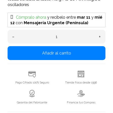
osciladores
Cómpralo ahora
y recíbelo
entre
mar 11
y
mié
12
con
Mensajería Urgente (Península)
–
+
Añadir al carrito
Pago Cifrado 100% Seguro
Tienda física desde 1996
Garantía del Fabricante
Financia tus Compras