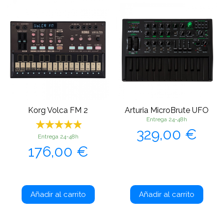
Korg Volca FM 2
Arturia MicroBrute UFO
Entrega 24-48h
Precio
329,00 €
Entrega 24-48h
Precio
176,00 €
Añadir al carrito
Añadir al carrito