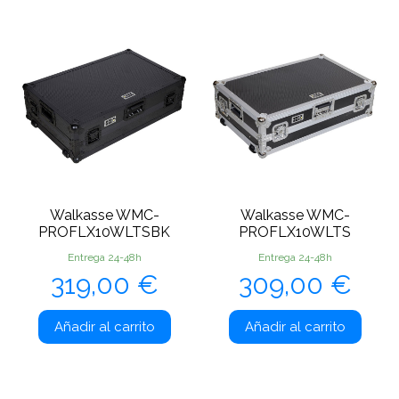
Walkasse WMC-
Walkasse WMC-
PROFLX10WLTSBK
PROFLX10WLTS
Entrega 24-48h
Entrega 24-48h
Precio
Precio
319,00 €
309,00 €
Añadir al carrito
Añadir al carrito