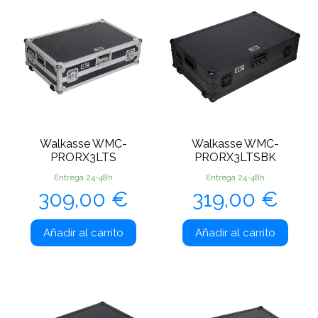
Walkasse WMC-
Walkasse WMC-
PRORX3LTS
PRORX3LTSBK
Entrega 24-48h
Entrega 24-48h
Precio
Precio
309,00 €
319,00 €
Añadir al carrito
Añadir al carrito