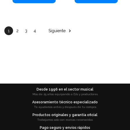

Siguiente
1
2
3
4
Desde 1996 en el sector musical
Más de 25 años equipando a DJs y productores
Asesoramiento técnico especializado
Te ayudamos antes y después de tu compra
Productos originales y garantía oficial
Trabajamos solo con marcas reconocidas
Pago seguro y envíos rápidos