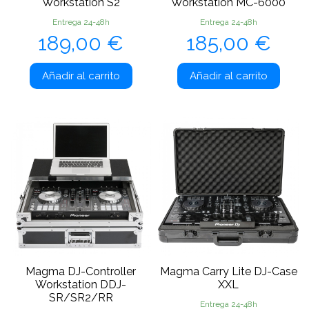
Workstation S2
Workstation MC-6000
Entrega 24-48h
Entrega 24-48h
Precio
Precio
189,00 €
185,00 €
Añadir al carrito
Añadir al carrito
Magma DJ-Controller
Magma Carry Lite DJ-Case
Workstation DDJ-
XXL
SR/SR2/RR
Entrega 24-48h