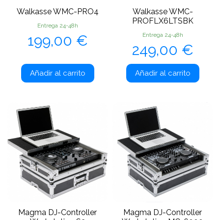
Walkasse WMC-PRO4
Walkasse WMC-
PROFLX6LTSBK
Entrega 24-48h
Precio
Entrega 24-48h
199,00 €
Precio
249,00 €
Añadir al carrito
Añadir al carrito
Magma DJ-Controller
Magma DJ-Controller