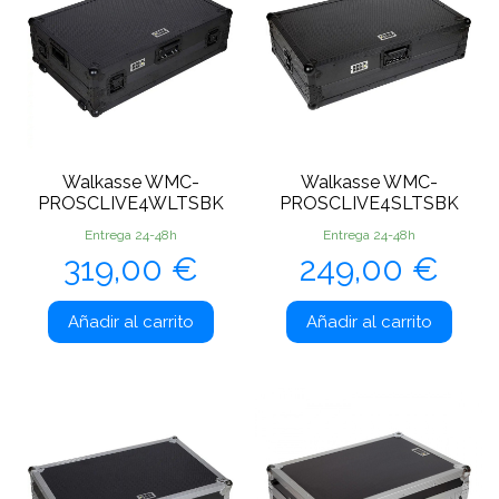
Walkasse WMC-
Walkasse WMC-
PROSCLIVE4WLTSBK
PROSCLIVE4SLTSBK
Entrega 24-48h
Entrega 24-48h
Precio
Precio
319,00 €
249,00 €
Añadir al carrito
Añadir al carrito