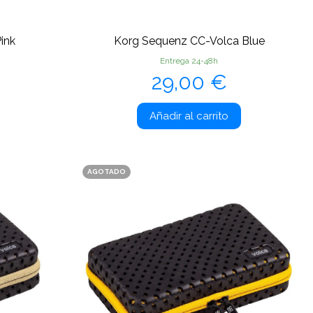
ink
Korg Sequenz CC-Volca Blue
Entrega 24-48h
Precio
29,00 €
Añadir al carrito
AGOTADO