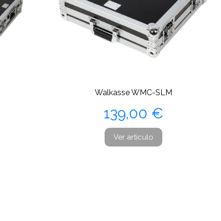
Walkasse WMC-SLM
Precio
139,00 €
Ver artículo