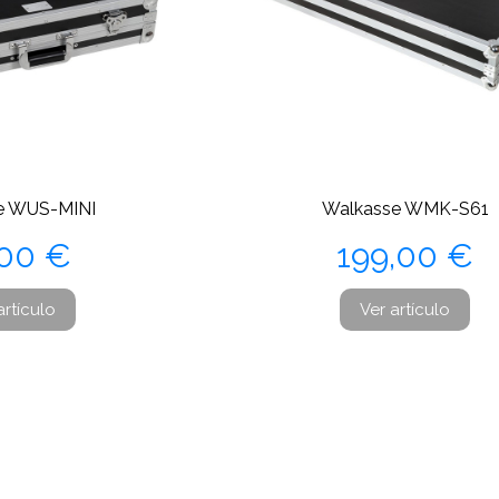
e WUS-MINI
Walkasse WMK-S61
ecio
Precio
,00 €
199,00 €
artículo
Ver artículo