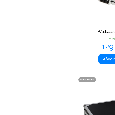
Walkass
Entre
Pre
129
Añadir 
AGOTADO