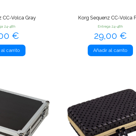
z CC-Volca Gray
Korg Sequenz CC-Volca P
ga 24-48h
Entrega 24-48h
ecio
Precio
,00 €
29,00 €
al carrito
Añadir al carrito