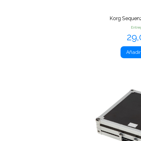
Korg Sequen
Entre
Pr
29
Añadir 