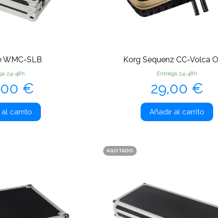
e WMC-SLB
Korg Sequenz CC-Volca O
ga 24-48h
Entrega 24-48h
cio
Precio
,00 €
29,00 €
al carrito
Añadir al carrito
AGOTADO