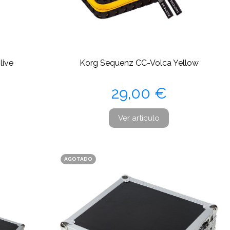
live
Korg Sequenz CC-Volca Yellow
Precio
29,00 €
Ver artículo
AGOTADO