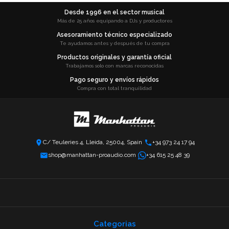
Desde 1996 en el sector musical
Más de 25 años equipando a DJs y productores
Asesoramiento técnico especializado
Te ayudamos antes y después de tu compra
Productos originales y garantía oficial
Trabajamos solo con marcas reconocidas
Pago seguro y envíos rápidos
Compra con total tranquilidad
C/ Teuleries 4, Lleida, 25004, Spain
+34 973 24 17 94
shop@manhattan-proaudio.com
+34 615 25 48 39
Categorias