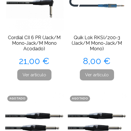
Cordial CII 6 PR (Jack/M
Quik Lok RKSI/200-3
Mono-Jack/M Mono
(Jack/M Mono-Jack/M
Acodado)
Mono)
Precio
Precio
21,00 €
8,00 €
Ver artículo
Ver artículo
AGOTADO
AGOTADO