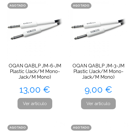
AGOTADO
AGOTADO
OQAN QABLP JM-6-JM
OQAN QABLP JM-3-JM
Plastic (Jack/M Mono-
Plastic (Jack/M Mono-
Jack/M Mono)
Jack/M Mono)
Precio
Precio
13,00 €
9,00 €
Ver artículo
Ver artículo
AGOTADO
AGOTADO