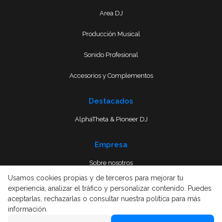
Area DJ
Producción Musical
Sonido Profesional
Accesorios y Complementos
Destacados
AlphaTheta & Pioneer DJ
Empresa
Sobre nosotros
Usamos cookies propias y de terceros para mejorar tu
Envío
experiencia, analizar el tráfico y personalizar contenido. Puedes
aceptarlas, rechazarlas o consultar nuestra política para más
Términos y condiciones
información.