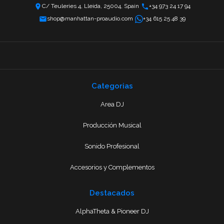
C/ Teuleries 4, Lleida, 25004, Spain
+34 973 24 17 94
shop@manhattan-proaudio.com
+34 615 25 48 39
Categorias
Area DJ
Producción Musical
Sonido Profesional
Accesorios y Complementos
Destacados
AlphaTheta & Pioneer DJ