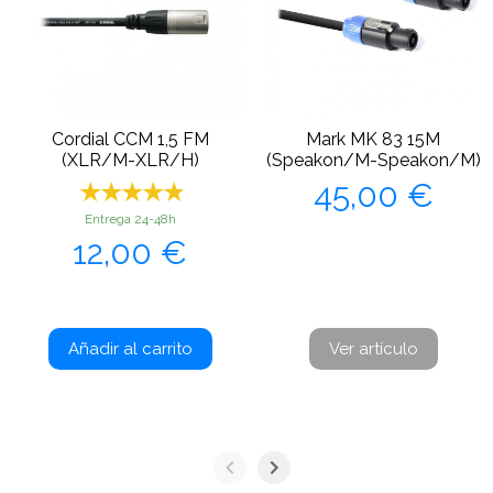
Cordial CCM 1,5 FM
Mark MK 83 15M
(XLR/M-XLR/H)
(Speakon/M-Speakon/M)
Precio
45,00 €
Entrega 24-48h
Precio
12,00 €
Añadir al carrito
Ver artículo