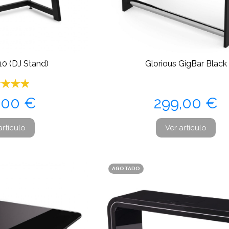
0 (DJ Stand)
Glorious GigBar Black
cio
Precio
,00 €
299,00 €
artículo
Ver artículo
AGOTADO