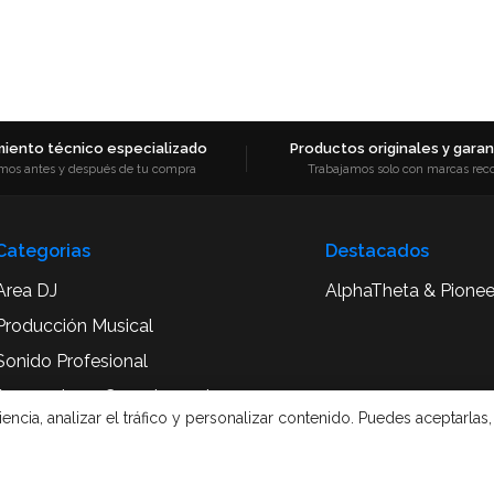
iento técnico especializado
Productos originales y garant
mos antes y después de tu compra
Trabajamos solo con marcas rec
Categorias
Destacados
Area DJ
AlphaTheta & Pionee
Producción Musical
Sonido Profesional
Accesorios y Complementos
cia, analizar el tráfico y personalizar contenido. Puedes aceptarlas,