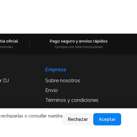
ía oficial
Pago seguro y envíos rápidos
onocidas
Compra con total tranquilidad
Empresa
r DJ
Sobre nosotros
Envío
Términos y condiciones
Aviso Legal
 rechazarlas o consultar nuestra
Rechazar
Aceptar