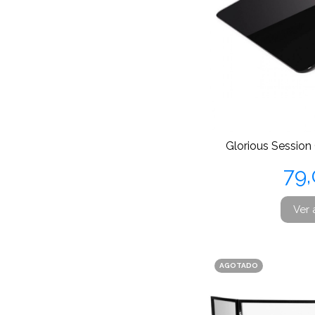
Glorious Sessio
Pr
79
Ver 
AGOTADO