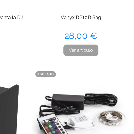
antalla DJ
Vonyx DB10B Bag
Precio
28,00 €
Ver artículo
AGOTADO