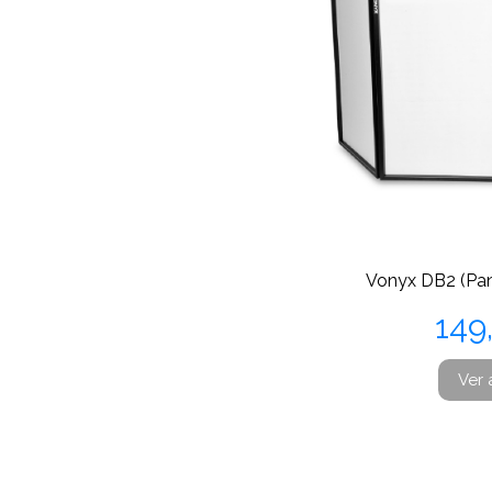
Vonyx DB2 (Pan
Pre
149
Ver 