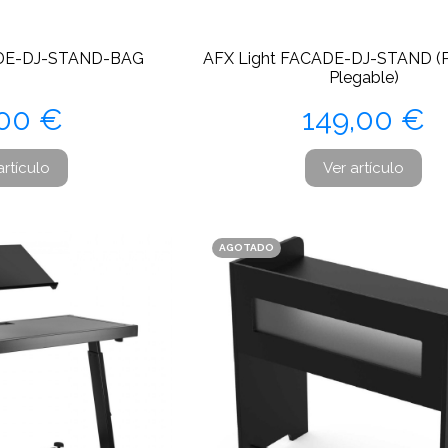
ADE-DJ-STAND-BAG
AFX Light FACADE-DJ-STAND (P
Plegable)
ecio
Precio
,00 €
149,00 €
artículo
Ver artículo
AGOTADO