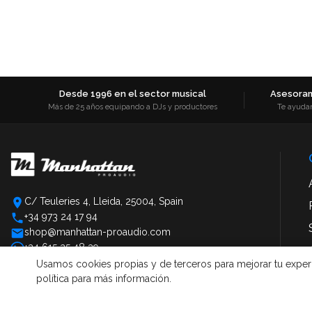
Desde 1996 en el sector musical
Asesoram
Más de 25 años equipando a DJs y productores
Te ayuda
C/ Teuleries 4, Lleida, 25004, Spain
+34 973 24 17 94
shop@manhattan-proaudio.com
+34 615 25 48 39
Usamos cookies propias y de terceros para mejorar tu experien
política para más información.