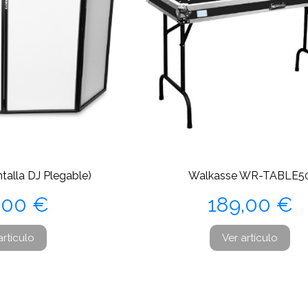
talla DJ Plegable)
Walkasse WR-TABLE5
cio
Precio
,00 €
189,00 €
artículo
Ver artículo