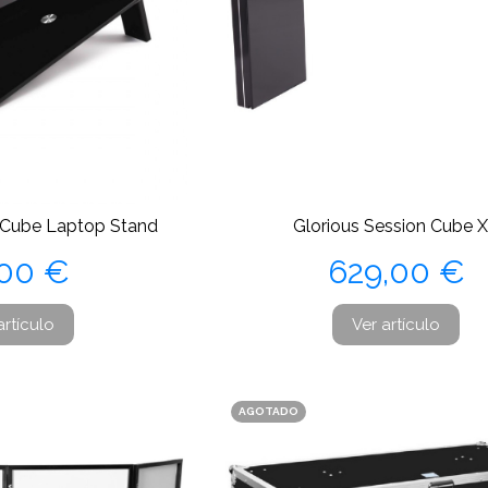
n Cube Laptop Stand
Glorious Session Cube 
ecio
Precio
,00 €
629,00 €
artículo
Ver artículo
AGOTADO