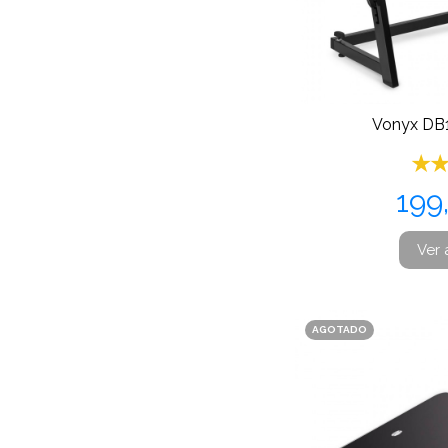
Vonyx DB1
Pre
199
Ver 
AGOTADO