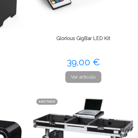
Glorious GigBar LED Kit
Precio
39,00 €
Ver artículo
AGOTADO