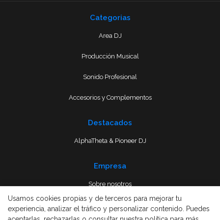
Categorias
Area DJ
Producción Musical
Sonido Profesional
Accesorios y Complementos
Destacados
AlphaTheta & Pioneer DJ
Empresa
Sobre nosotros
Usamos cookies propias y de terceros para mejorar tu
Envío
experiencia, analizar el tráfico y personalizar contenido. Puedes
aceptarlas, rechazarlas o consultar nuestra política para más