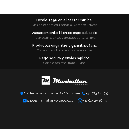
Desde 1996 en el sector musical
Más de 25 años equipando a DJs y productores
Asesoramiento técnico especializado
Te ayudamos antes y después de tu compra
Productos originales y garantía oficial
Trabajamos solo con marcas reconocidas
Pago seguro y envíos rápidos
Compra con total tranquilidad
C/ Teuleries 4, Lleida, 25004, Spain
+34 973 24 17 94
shop@manhattan-proaudio.com
+34 615 25 48 39