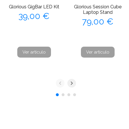
Glorious GigBar LED Kit
Glorious Session Cube
Precio
Laptop Stand
39,00 €
Precio
79,00 €
Ver artículo
Ver artículo