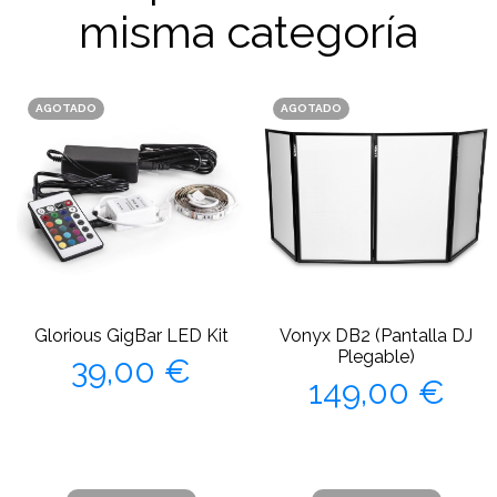
misma categoría
AGOTADO
AGOTADO
Glorious GigBar LED Kit
Vonyx DB2 (Pantalla DJ
Precio
Plegable)
39,00 €
Precio
149,00 €