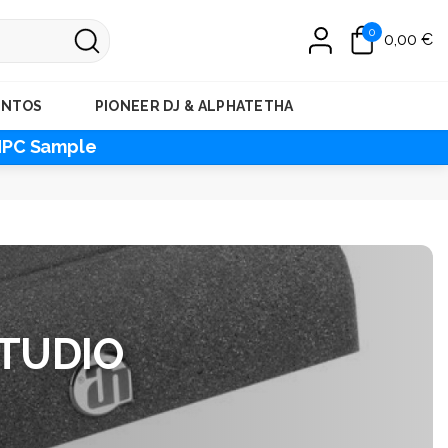
0
0,00 €
ENTOS
PIONEER DJ & ALPHATETHA
MPC Sample
TUDIO