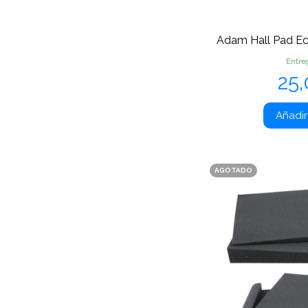
Adam Hall Pad Ec
Entre
Pr
25
Añadir 
AGOTADO