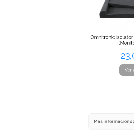
Omnitronic Isolator
(Monit
Pr
23
Ver 
Más información so