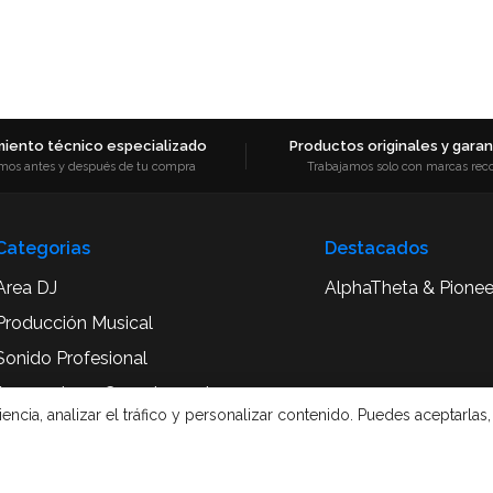
iento técnico especializado
Productos originales y garant
mos antes y después de tu compra
Trabajamos solo con marcas rec
Categorias
Destacados
Area DJ
AlphaTheta & Pionee
Producción Musical
Sonido Profesional
Accesorios y Complementos
cia, analizar el tráfico y personalizar contenido. Puedes aceptarlas,