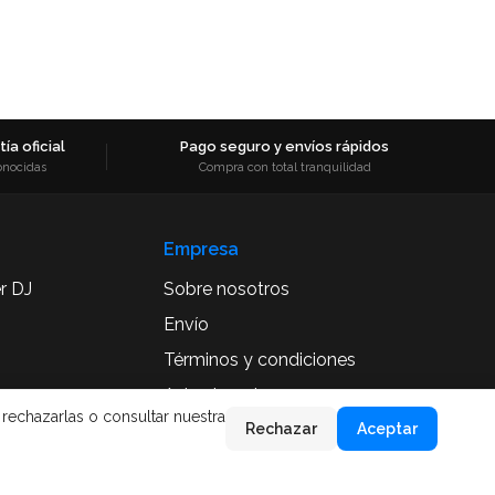
ía oficial
Pago seguro y envíos rápidos
onocidas
Compra con total tranquilidad
Empresa
r DJ
Sobre nosotros
Envío
Términos y condiciones
Aviso Legal
 rechazarlas o consultar nuestra
Rechazar
Aceptar