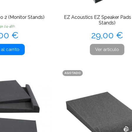
o 2 (Monitor Stands)
EZ Acoustics EZ Speaker Pads 
Stands)
ga 24-48h
ecio
Precio
,00 €
29,00 €
al carrito
Ver artículo
AGOTADO