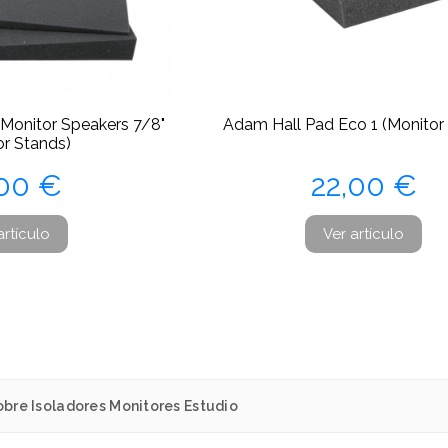
 Monitor Speakers 7/8"
Adam Hall Pad Eco 1 (Monitor
or Stands)
ecio
Precio
,00 €
22,00 €
artículo
Ver artículo
bre Isoladores Monitores Estudio