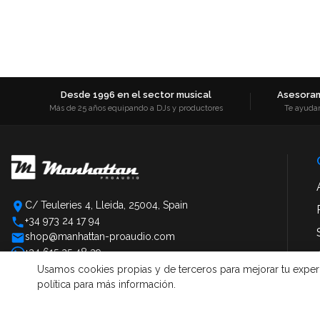
Desde 1996 en el sector musical
Asesoram
Más de 25 años equipando a DJs y productores
Te ayuda
C/ Teuleries 4, Lleida, 25004, Spain
+34 973 24 17 94
shop@manhattan-proaudio.com
+34 615 25 48 39
Usamos cookies propias y de terceros para mejorar tu experien
política para más información.