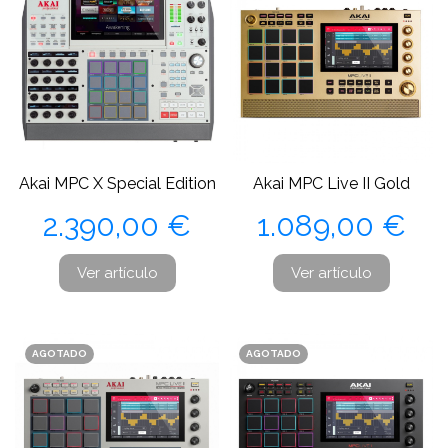
Akai MPC X Special Edition
Akai MPC Live II Gold
Precio
Precio
2.390,00 €
1.089,00 €
Ver artículo
Ver artículo
AGOTADO
AGOTADO