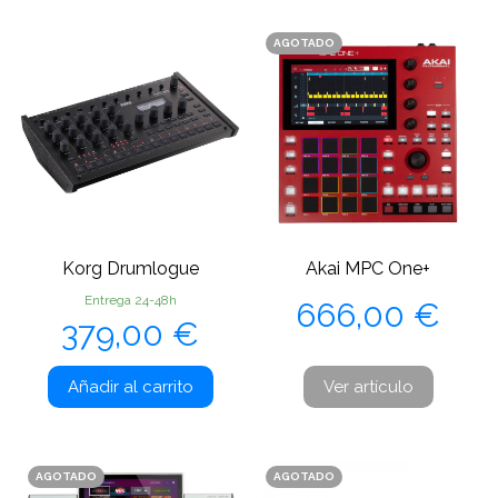
AGOTADO
Korg Drumlogue
Akai MPC One+
Precio
Entrega 24-48h
666,00 €
Precio
379,00 €
Añadir al carrito
Ver artículo
AGOTADO
AGOTADO