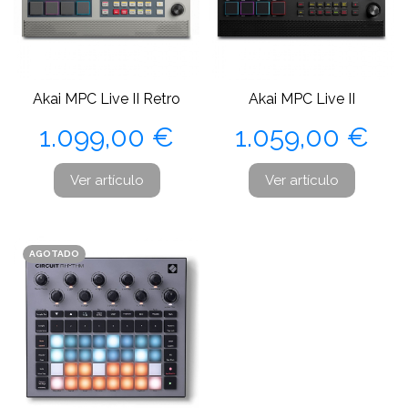
Akai MPC Live II Retro
Akai MPC Live II
Precio
Precio
1.099,00 €
1.059,00 €
Ver artículo
Ver artículo
AGOTADO