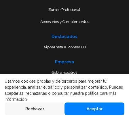
Sonido Profesional
Accesorios y Complementos
Destacados
AlphaTheta & Pioneer DJ
Empresa
Sobre nosotros
Usamos cookies propias y de terceros para mejorar tu
Envío
experiencia, analizar el tráfico y personalizar contenido. Puedes
aceptarlas, rechazarlas o consultar nuestra política para más
Términos y condiciones
información.
Rechazar
Aceptar
Aviso Legal