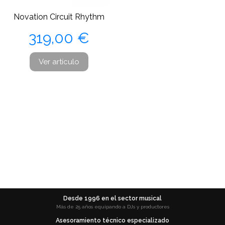
Novation Circuit Rhythm
Precio
319,00 €
Ver artículo
Desde 1996 en el sector musical
Más de 25 años equipando a DJs y productores
Asesoramiento técnico especializado