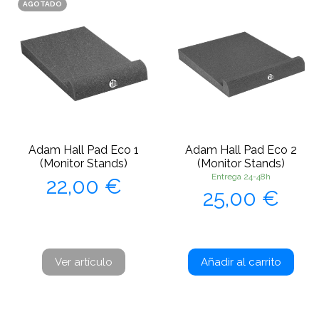
AGOTADO
Adam Hall Pad Eco 1
Adam Hall Pad Eco 2
(Monitor Stands)
(Monitor Stands)
Precio
Entrega 24-48h
22,00 €
Precio
25,00 €
Ver artículo
Añadir al carrito