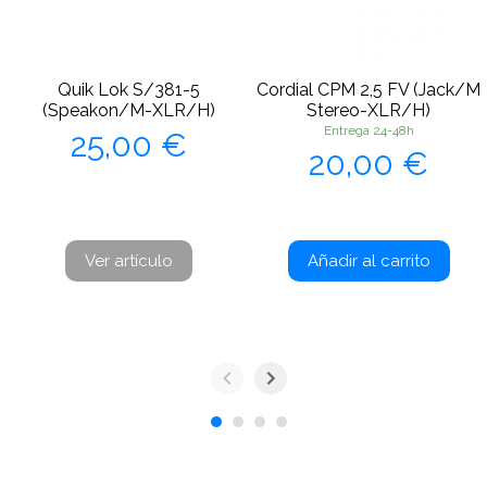
Quik Lok S/381-5
Cordial CPM 2,5 FV (Jack/M
(Speakon/M-XLR/H)
Stereo-XLR/H)
Precio
Entrega 24-48h
25,00 €
Precio
20,00 €
Ver artículo
Añadir al carrito