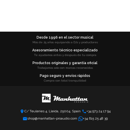
Desde 1996 en el sector musical
Más de 25 años equipando a DJs y productores
Asesoramiento técnico especializado
Te ayudamos antes y después de tu compra
Productos originales y garantía oficial
Trabajamos solo con marcas reconocidas
Pago seguro y envíos rápidos
Compra con total tranquilidad
C/ Teuleries 4, Lleida, 25004, Spain
+34 973 24 17 94
shop@manhattan-proaudio.com
+34 615 25 48 39