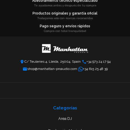
Asesoramiento técnico especializado
Te ayudamos antes y después de tu compra
Productos originales y garantía oficial
Trabajamos solo con marcas reconocidas
Pago seguro y envíos rápidos
Compra con total tranquilidad
C/ Teuleries 4, Lleida, 25004, Spain
+34 973 24 17 94
shop@manhattan-proaudio.com
+34 615 25 48 39
Categorias
Area DJ