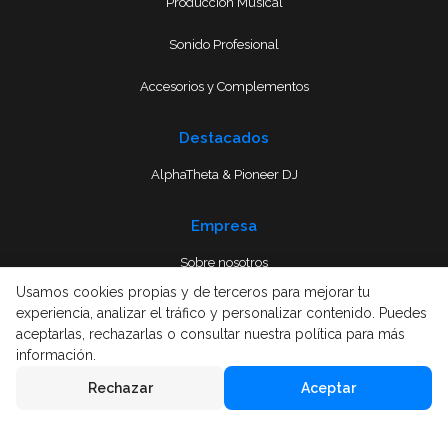
Producción Musical
Sonido Profesional
Accesorios y Complementos
Destacados
AlphaTheta & Pioneer DJ
Empresa
Sobre nosotros
Usamos cookies propias y de terceros para mejorar tu
Envío
experiencia, analizar el tráfico y personalizar contenido. Puedes
aceptarlas, rechazarlas o consultar nuestra política para más
Términos y condiciones
información.
Rechazar
Aceptar
Aviso Legal