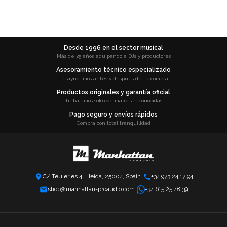
Desde 1996 en el sector musical
Más de 25 años equipando a DJs y productores
Asesoramiento técnico especializado
Te ayudamos antes y después de tu compra
Productos originales y garantía oficial
Trabajamos solo con marcas reconocidas
Pago seguro y envíos rápidos
Compra con total tranquilidad
C/ Teuleries 4, Lleida, 25004, Spain
+34 973 24 17 94
shop@manhattan-proaudio.com
+34 615 25 48 39