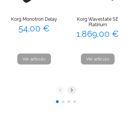
Korg Monotron Delay
Korg Wavestate SE
Precio
Platinum
54,00 €
Precio
1.869,00 €
Ver artículo
Ver artículo