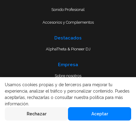
Sonido Profesional
Accesorios y Complementos
Destacados
AlphaTheta & Pioneer DJ
Empresa
Sobre nosotros
Usamos cookies propias y de terceros para mejorar tu
Envío
experiencia, analizar el tráfico y personalizar contenido. Puedes
aceptarlas, rechazarlas o consultar nuestra política para más
Términos y condiciones
información.
Rechazar
Aceptar
Aviso Legal