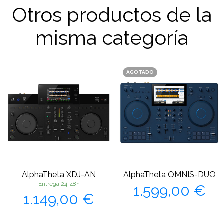
Otros productos de la
misma categoría
AGOTADO
AlphaTheta XDJ-AN
AlphaTheta OMNIS-DUO
Precio
Entrega 24-48h
1.599,00 €
Precio
1.149,00 €