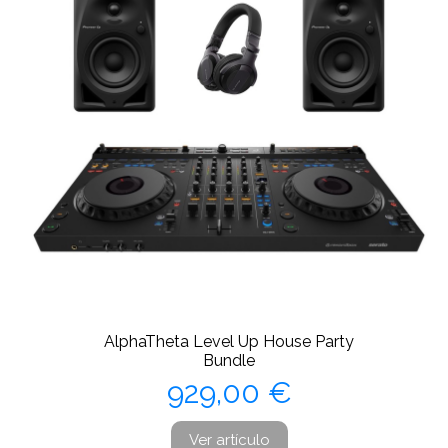
AlphaTheta Level Up House Party
Bundle
Precio
929,00 €
Ver artículo