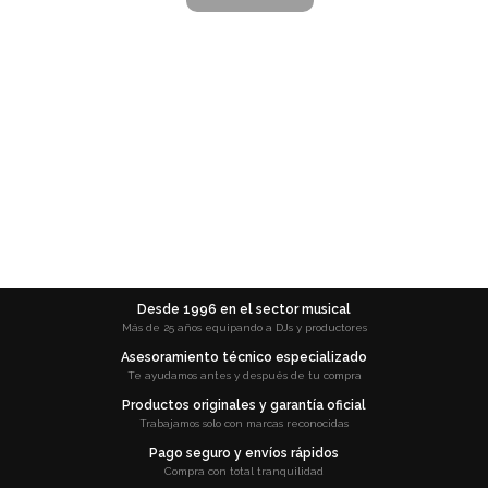
Desde 1996 en el sector musical
Más de 25 años equipando a DJs y productores
Asesoramiento técnico especializado
Te ayudamos antes y después de tu compra
Productos originales y garantía oficial
Trabajamos solo con marcas reconocidas
Pago seguro y envíos rápidos
Compra con total tranquilidad