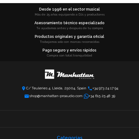
Desde 1996 en el sector musical
Más de 25 años equipando a DJs y productores
Asesoramiento técnico especializado
Te ayudamos antes y después de tu compra
Productos originales y garantía oficial
Trabajamos solo con marcas reconocidas
Pago seguro y envíos rápidos
Compra con total tranquilidad
C/ Teuleries 4, Lleida, 25004, Spain
+34 973 24 17 94
shop@manhattan-proaudio.com
+34 615 25 48 39
Categorias