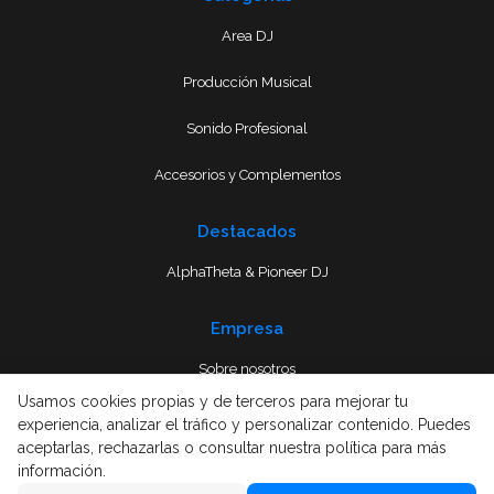
Area DJ
Producción Musical
Sonido Profesional
Accesorios y Complementos
Destacados
AlphaTheta & Pioneer DJ
Empresa
Sobre nosotros
Usamos cookies propias y de terceros para mejorar tu
Envío
experiencia, analizar el tráfico y personalizar contenido. Puedes
aceptarlas, rechazarlas o consultar nuestra política para más
Términos y condiciones
información.