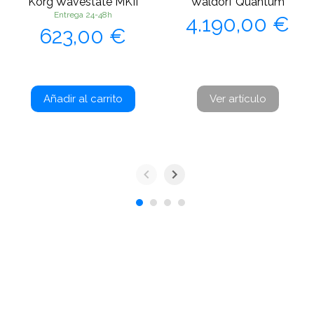
Korg Wavestate MKII
Waldorf Quantum
Precio
Entrega 24-48h
4.190,00 €
Precio
623,00 €
Añadir al carrito
Ver artículo