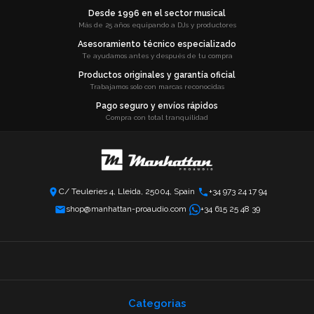
Desde 1996 en el sector musical
Más de 25 años equipando a DJs y productores
Asesoramiento técnico especializado
Te ayudamos antes y después de tu compra
Productos originales y garantía oficial
Trabajamos solo con marcas reconocidas
Pago seguro y envíos rápidos
Compra con total tranquilidad
C/ Teuleries 4, Lleida, 25004, Spain
+34 973 24 17 94
shop@manhattan-proaudio.com
+34 615 25 48 39
Categorias