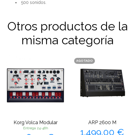
500 sonidos.
Otros productos de la
misma categoría
AGOTADO
Korg Volca Modular
ARP 2600 M
Precio
Entrega 24-48h
1.499,00 €