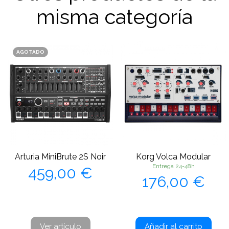
misma categoría
AGOTADO
Arturia MiniBrute 2S Noir
Korg Volca Modular
Precio
Entrega 24-48h
459,00 €
Precio
176,00 €
Ver artículo
Añadir al carrito