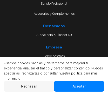
Sonido Profesional
Accesorios y Complementos
Destacados
AlphaTheta & Pioneer DJ
Empresa
Sobre nosotros
Usamos cookies propias y de terceros para mejorar tu
Envío
experiencia, analizar el tráfico y personalizar contenido. Puedes
aceptarlas, rechazarlas o consultar nuestra política para más
Términos y condiciones
información.
Rechazar
Aceptar
Aviso Legal