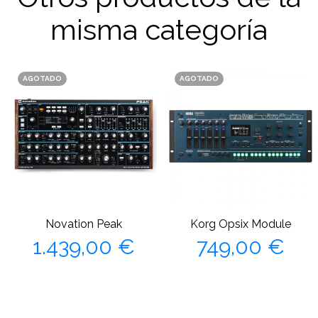
misma categoría
AGOTADO
AGOTADO
Novation Peak
Korg Opsix Module
Precio
Precio
1.439,00 €
749,00 €