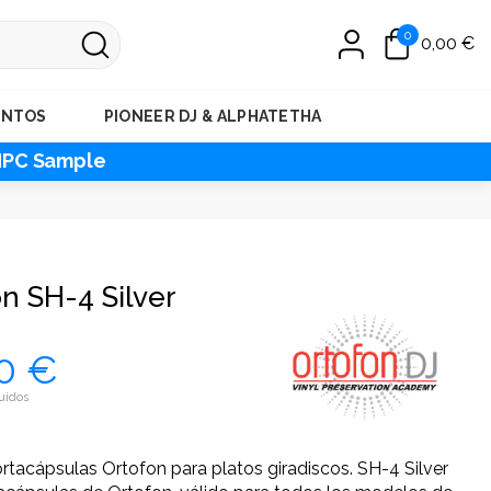
0
0,00 €
ENTOS
PIONEER DJ & ALPHATETHA
MPC Sample
n SH-4 Silver
0 €
uidos
tacápsulas Ortofon para platos giradiscos. SH-4 Silver