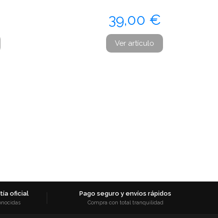
Precio
39,00 €
Ver artículo
ía oficial
Pago seguro y envíos rápidos
onocidas
Compra con total tranquilidad