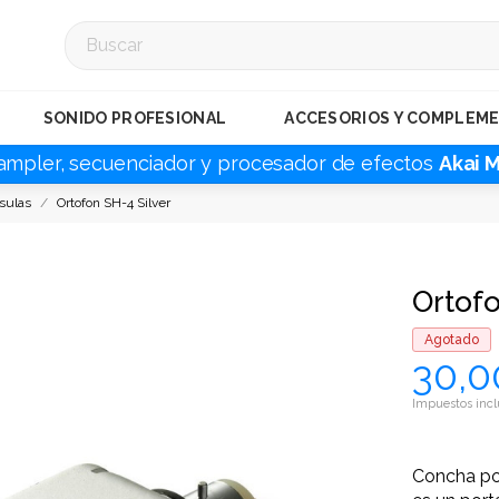
SONIDO PROFESIONAL
ACCESORIOS Y COMPLEM
ampler, secuenciador y procesador de efectos
Akai 
sulas
Ortofon SH-4 Silver
Ortofo
Agotado
30,0
Impuestos incl
Concha por