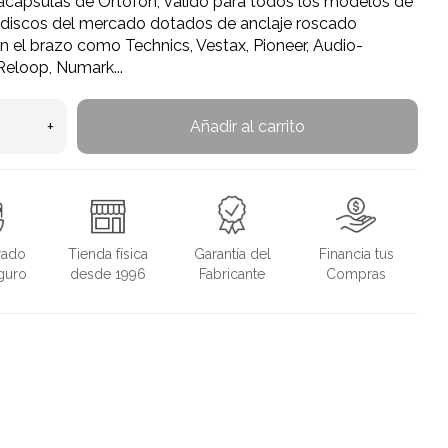
acápsulas de Ortofon, válido para todos los modelos de
radiscos del mercado dotados de anclaje roscado
en el brazo como Technics, Vestax, Pioneer, Audio-
Reloop, Numark...
+
Añadir al carrito
rado
Tienda física
Garantía del
Financia tus
guro
desde 1996
Fabricante
Compras