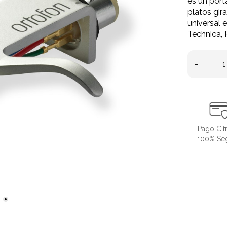
es un port
platos gi
universal 
Technica, 
–
Pago Cif
100% Se