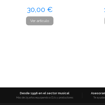
Precio
30,00 €
Ver artículo
Desde 1996 en el sector musical
Asesoram
Más de 25 años equipando a DJs y productores
Te ayuda