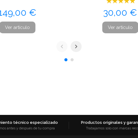
Precio
Precio
149,00 €
30,00 €
Ver artículo
Ver artículo
iento técnico especializado
Productos originales y garant
mos antes y después de tu compra
Trabajamos solo con marcas rec