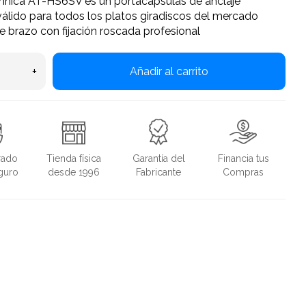
hnica AT-HS6SV es un portacápsulas de anclaje
 válido para todos los platos giradiscos del mercado
 brazo con fijación roscada profesional
+
Añadir al carrito
rado
Tienda física
Garantía del
Financia tus
guro
desde 1996
Fabricante
Compras