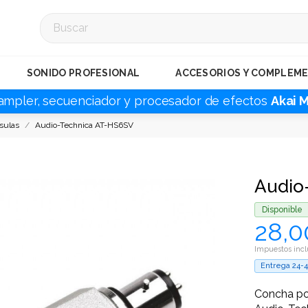
SONIDO PROFESIONAL
ACCESORIOS Y COMPLEM
ampler, secuenciador y procesador de efectos
Akai 
sulas
Audio-Technica AT-HS6SV
Audio
Disponible
28,0
Impuestos incl
Entrega 24-
Concha por