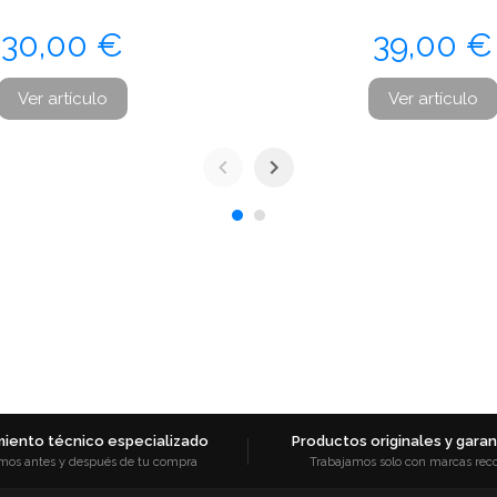
Precio
Precio
30,00 €
39,00 €
Ver artículo
Ver artículo
iento técnico especializado
Productos originales y garant
mos antes y después de tu compra
Trabajamos solo con marcas rec