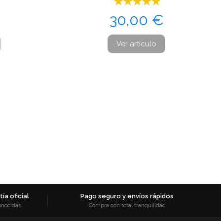
Precio
30,00 €
Ver artículo
ía oficial
Pago seguro y envíos rápidos
onocidas
Compra con total tranquilidad