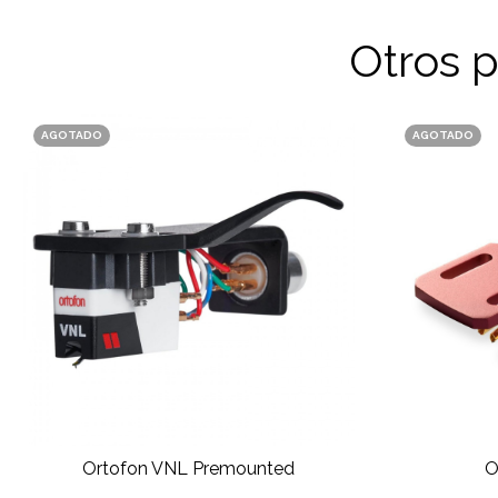
Otros 
AGOTADO
AGOTADO
Ortofon VNL Premounted
O