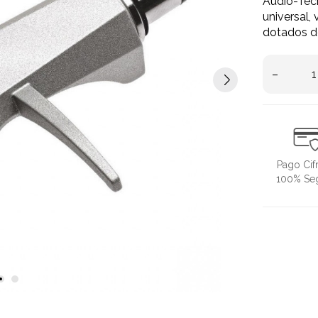
Audio-Tec
universal,
dotados de
–
Pago Cif
100% Se