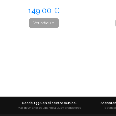
Precio
149,00 €
Ver artículo
Desde 1996 en el sector musical
Asesoram
Más de 25 años equipando a DJs y productores
Te ayuda