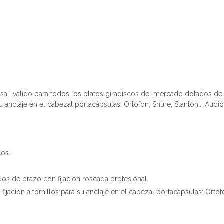
al, válido para todos los platos giradiscos del mercado dotados de 
su anclaje en el cabezal portacápsulas: Ortofon, Shure, Stanton... Aud
cos.
os de brazo con fijación roscada profesional.
ación a tornillos para su anclaje en el cabezal portacápsulas: Ortofon