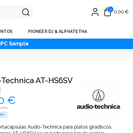
0
0,00 €
ENTOS
PIONEER DJ & ALPHATETHA
MPC Sample
-Technica AT-HS6SV
0 €
uidos
48h
tacápsulas Audio-Technica para platos giradiscos.