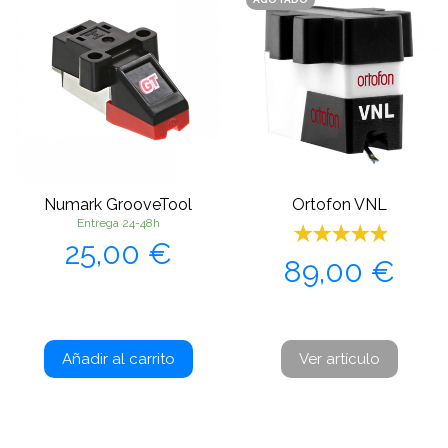
Numark GrooveTool
Ortofon VNL
Entrega 24-48h
Precio
25,00 €
Precio
89,00 €
Añadir al carrito
Ver artículo