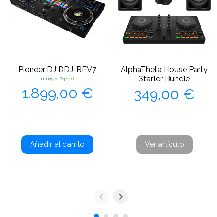
Pioneer DJ DDJ-REV7
AlphaTheta House Party
Starter Bundle
Entrega 24-48h
Precio
Precio
1.899,00 €
349,00 €
Añadir al carrito
Ver artículo