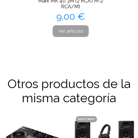
Mark MK 40 3M (2 RCA/M-2
RCA/M)
Precio
9,00 €
Ver artículo
Otros productos de la
misma categoría
AGOTADO