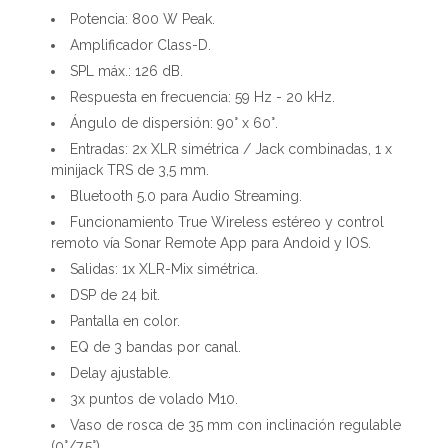
Potencia: 800 W Peak.
Amplificador Class-D.
SPL máx.: 126 dB.
Respuesta en frecuencia: 59 Hz - 20 kHz.
Ángulo de dispersión: 90° x 60°.
Entradas: 2x XLR simétrica / Jack combinadas, 1 x
minijack TRS de 3,5 mm.
Bluetooth 5.0 para Audio Streaming.
Funcionamiento True Wireless estéreo y control
remoto vía Sonar Remote App para Andoid y IOS.
Salidas: 1x XLR-Mix simétrica.
DSP de 24 bit.
Pantalla en color.
EQ de 3 bandas por canal.
Delay ajustable.
3x puntos de volado M10.
Vaso de rosca de 35 mm con inclinación regulable
(0°/7,5°).