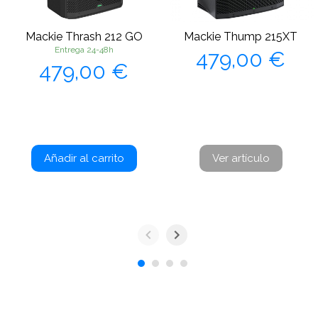
Mackie Thrash 212 GO
Mackie Thump 215XT
Precio
Entrega 24-48h
479,00 €
Precio
479,00 €
Añadir al carrito
Ver artículo