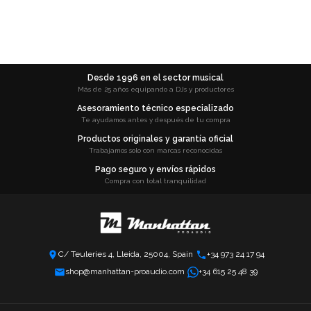
Desde 1996 en el sector musical
Más de 25 años equipando a DJs y productores
Asesoramiento técnico especializado
Te ayudamos antes y después de tu compra
Productos originales y garantía oficial
Trabajamos solo con marcas reconocidas
Pago seguro y envíos rápidos
Compra con total tranquilidad
C/ Teuleries 4, Lleida, 25004, Spain
+34 973 24 17 94
shop@manhattan-proaudio.com
+34 615 25 48 39