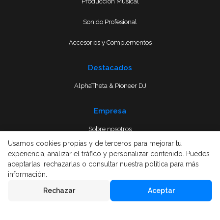
Producción Musical
Sonido Profesional
Accesorios y Complementos
Destacados
AlphaTheta & Pioneer DJ
Empresa
Sobre nosotros
Usamos cookies propias y de terceros para mejorar tu
Envío
experiencia, analizar el tráfico y personalizar contenido. Puedes
aceptarlas, rechazarlas o consultar nuestra política para más
Términos y condiciones
información.
Rechazar
Aceptar
Aviso Legal