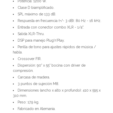
Potencia: 1200 W.
Clase D biamplificado.
SPL máximo de 133 dB.
Respuesta en frecuencia (+/- 3 dB): 80 Hz - 16 kHz.
Entrada con conector combo XLR - 1/4".
Salida XLR-Thru.
DSP para manejo Plug'n'Play.
Perilla de tono para ajustes rápidos de música /
habla.
Crossover FIR.
Dispersión: 90° x 55° bocina con driver de
compresión.
Carcasa de madera.
3 puntos de sujeción M8.
Dimensiones (ancho x alto x profundo): 410 x 595 x
310 mm.
Peso: 17,9 kg.
Fabricado en Alemania.