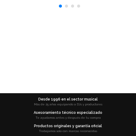
Desde 1996 en el sector musical
Más de 25 años equipando a DJs y productores
Asesoramiento técnico especializado
Te ayudamos antes y después de tu compra
Productos originales y garantía oficial
Trabajamos solo con marcas reconocidas