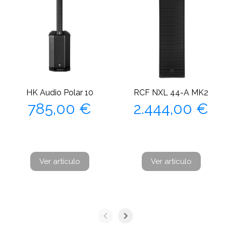
HK Audio Polar 10
RCF NXL 44-A MK2
Precio
Precio
785,00 €
2.444,00 €
Ver artículo
Ver artículo