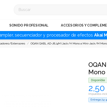
SONIDO PROFESIONAL
ACCESORIOS Y COMPLEM
ampler, secuenciador y procesador de efectos
Akai 
tadores/Extensores
OQAN QABL AD-J8J4M (Jack/H Mono a Mini-Jack/M Mono
OQAN 
Mono 
Disponible
2,50
Impuestos incl
Entrega 24-