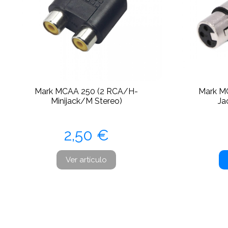
Mark MCAA 250 (2 RCA/H-
Mark M
Minijack/M Stereo)
Ja
Precio
2,50 €
Ver artículo