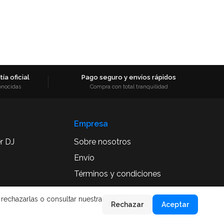
ía oficial
Pago seguro y envíos rápidos
onocidas
Compra con total tranquilidad
Empresa
r DJ
Sobre nosotros
Envío
Términos y condiciones
Aviso Legal
 rechazarlas o consultar nuestra
Rechazar
Aceptar