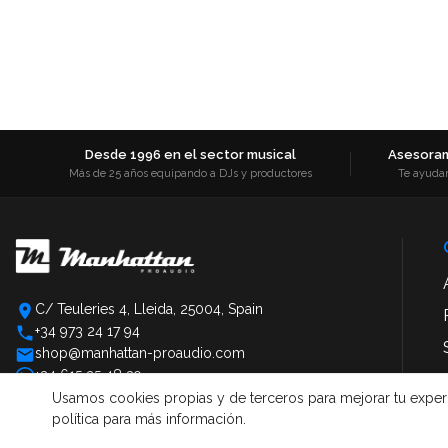
Desde 1996 en el sector musical
Asesoram
Más de 25 años equipando a DJs y productores
Te ayuda
C/ Teuleries 4, Lleida, 25004, Spain
+34 973 24 17 94
shop@manhattan-proaudio.com
+34 615 25 48 39
Usamos cookies propias y de terceros para mejorar tu experien
política para más información.