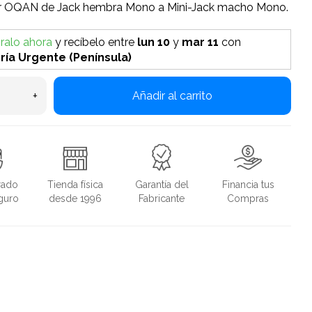
 OQAN de Jack hembra Mono a Mini-Jack macho Mono.
alo ahora
y recíbelo
entre
lun 10
y
mar 11
con
ría Urgente (Península)
+
Añadir al carrito
rado
Tienda física
Garantía del
Financia tus
guro
desde 1996
Fabricante
Compras