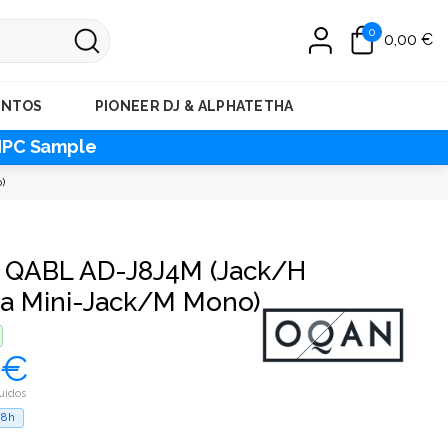
0
0,00 €
ENTOS
PIONEER DJ & ALPHATETHA
MPC Sample
)
QABL AD-J8J4M (Jack/H
a Mini-Jack/M Mono)
 €
uidos
48h