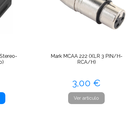
 Stereo-
Mark MCAA 222 (XLR 3 PIN/H-
o)
RCA/H)
Precio
3,00 €
Ver artículo