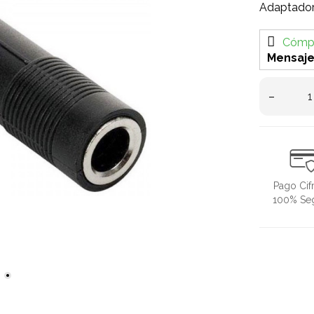
Adaptador
Cómpr
Mensaje
–
Pago Cif
100% Se