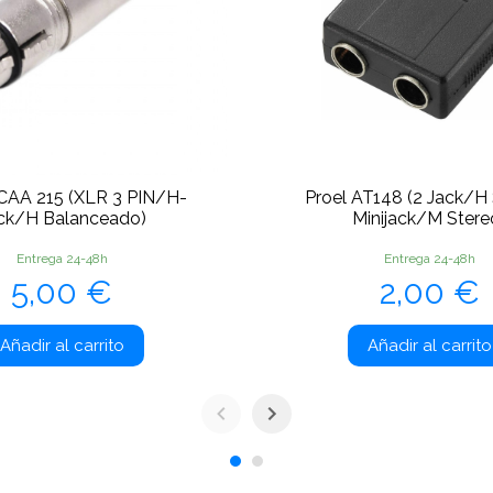
CAA 215 (XLR 3 PIN/H-
Proel AT148 (2 Jack/H
ck/H Balanceado)
Minijack/M Stere
Entrega 24-48h
Entrega 24-48h
Precio
Precio
5,00 €
2,00 €
Añadir al carrito
Añadir al carrito