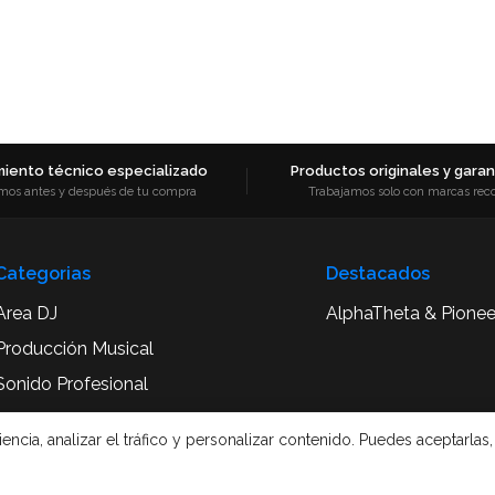
iento técnico especializado
Productos originales y garant
mos antes y después de tu compra
Trabajamos solo con marcas rec
Categorias
Destacados
Area DJ
AlphaTheta & Pionee
Producción Musical
Sonido Profesional
Accesorios y Complementos
cia, analizar el tráfico y personalizar contenido. Puedes aceptarlas,