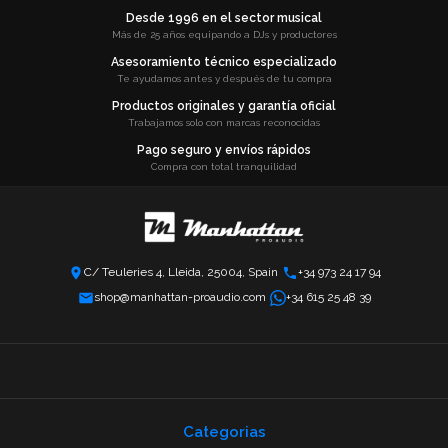
Desde 1996 en el sector musical
Más de 25 años equipando a DJs y productores
Asesoramiento técnico especializado
Te ayudamos antes y después de tu compra
Productos originales y garantía oficial
Trabajamos solo con marcas reconocidas
Pago seguro y envíos rápidos
Compra con total tranquilidad
C/ Teuleries 4, Lleida, 25004, Spain
+34 973 24 17 94
shop@manhattan-proaudio.com
+34 615 25 48 39
Categorias