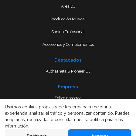
Area DJ
Producción Musical
Sonido Profesional
Accesorios y Complementos
Destacados
AlphaTheta & Pioneer DJ
Empresa
Sobre nosotros
Usamos cookies propias y de terceros para mejorar tu
Envío
experiencia, analizar el tráfico y personalizar contenido. Puedes
aceptarlas, rechazarlas o consultar nuestra política para más
Términos y condiciones
información.
Rechazar
Aceptar