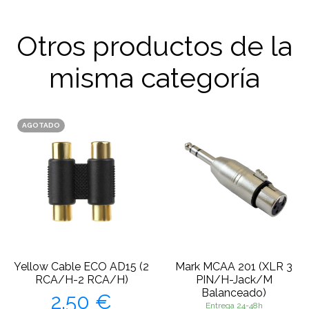
Otros productos de la
misma categoría
AGOTADO
Yellow Cable ECO AD15 (2
Mark MCAA 201 (XLR 3
RCA/H-2 RCA/H)
PIN/H-Jack/M
Precio
Balanceado)
2,50 €
Entrega 24-48h