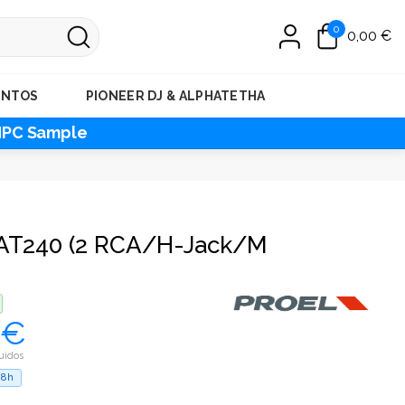
0
0,00 €
ENTOS
PIONEER DJ & ALPHATETHA
MPC Sample
 AT240 (2 RCA/H-Jack/M
 €
uidos
48h