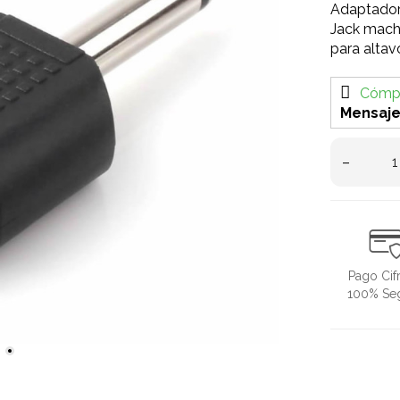
Adaptador
Jack macho
para altav
Cómpr
Mensaje
–
Pago Cif
100% Se