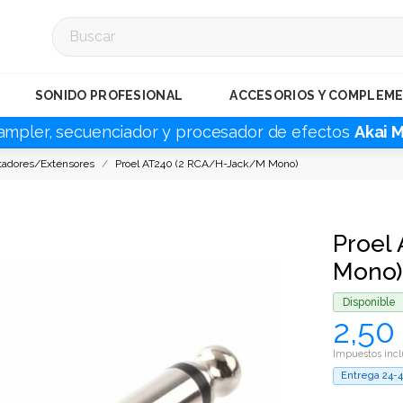
SONIDO PROFESIONAL
ACCESORIOS Y COMPLEM
ampler, secuenciador y procesador de efectos
Akai 
tadores/Extensores
Proel AT240 (2 RCA/H-Jack/M Mono)
Proel
Mono)
Disponible
2,50
Impuestos incl
Entrega 24-