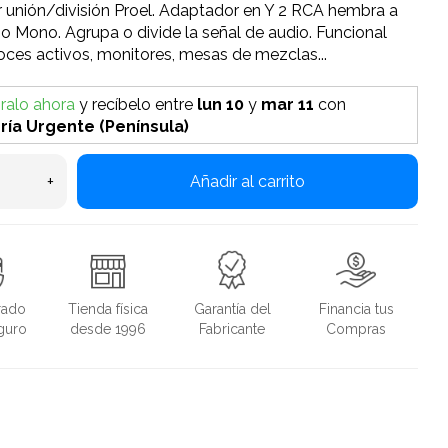
 unión/división Proel. Adaptador en Y 2 RCA hembra a
 Mono. Agrupa o divide la señal de audio. Funcional
oces activos, monitores, mesas de mezclas...
alo ahora
y recíbelo
entre
lun 10
y
mar 11
con
ría Urgente (Península)
+
Añadir al carrito
rado
Tienda física
Garantía del
Financia tus
guro
desde 1996
Fabricante
Compras