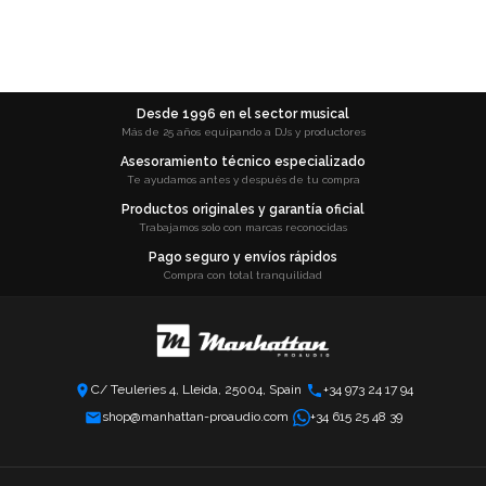
Desde 1996 en el sector musical
Más de 25 años equipando a DJs y productores
Asesoramiento técnico especializado
Te ayudamos antes y después de tu compra
Productos originales y garantía oficial
Trabajamos solo con marcas reconocidas
Pago seguro y envíos rápidos
Compra con total tranquilidad
C/ Teuleries 4, Lleida, 25004, Spain
+34 973 24 17 94
shop@manhattan-proaudio.com
+34 615 25 48 39