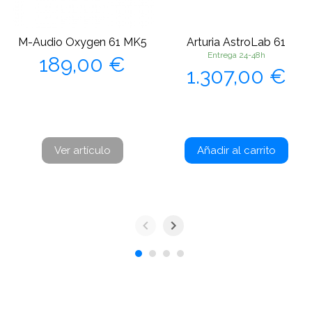
M-Audio Oxygen 61 MK5
Arturia AstroLab 61
Precio
Entrega 24-48h
189,00 €
Precio
1.307,00 €
Ver artículo
Añadir al carrito