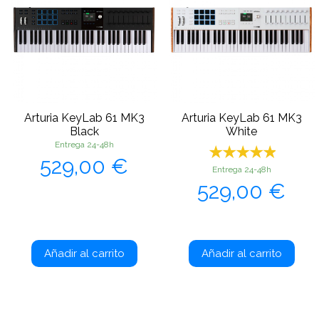
Arturia KeyLab 61 MK3
Arturia KeyLab 61 MK3
Black
White
Entrega 24-48h
Precio
529,00 €
Entrega 24-48h
Precio
529,00 €
Añadir al carrito
Añadir al carrito