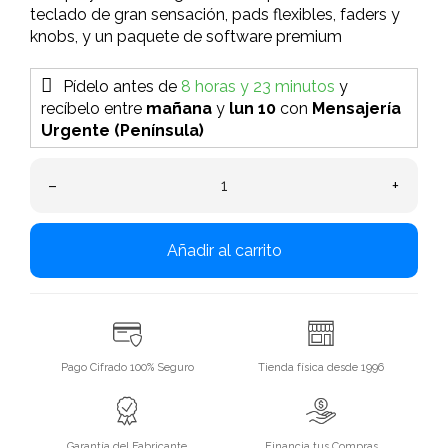
teclado de gran sensación, pads flexibles, faders y
knobs, y un paquete de software premium
Pídelo antes de
8 horas y 23 minutos
y
recíbelo
entre
mañana
y
lun 10
con
Mensajería
Urgente (Península)
–
+
Añadir al carrito
Pago Cifrado 100% Seguro
Tienda física desde 1996
Garantía del Fabricante
Financia tus Compras