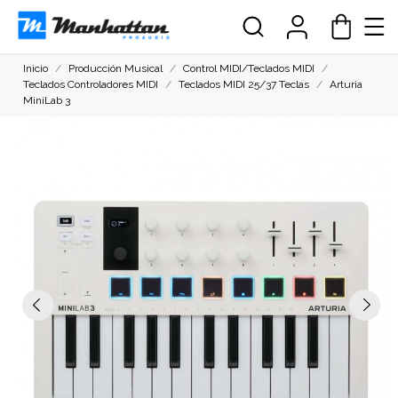
Inicio
Producción Musical
Control MIDI/Teclados MIDI
Teclados Controladores MIDI
Teclados MIDI 25/37 Teclas
Arturia
MiniLab 3