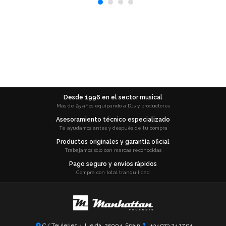
Desde 1996 en el sector musical
Más de 25 años equipando a DJs y productores
Asesoramiento técnico especializado
Te ayudamos antes y después de tu compra
Productos originales y garantía oficial
Trabajamos solo con marcas reconocidas
Pago seguro y envíos rápidos
Compra con total tranquilidad
C/ Teuleries 4, Lleida, 25004, Spain
+34 973 24 17 94