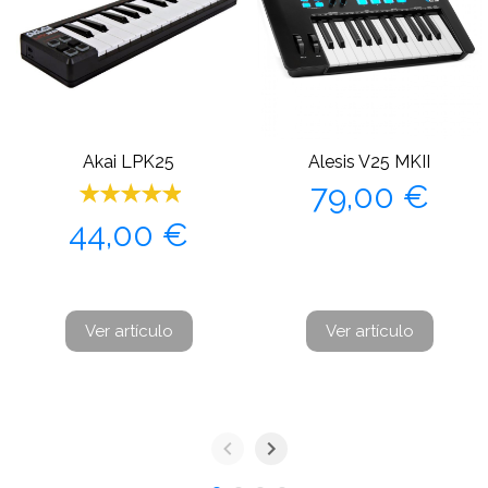
Akai LPK25
Alesis V25 MKII
Precio
79,00 €
Precio
44,00 €
Ver artículo
Ver artículo