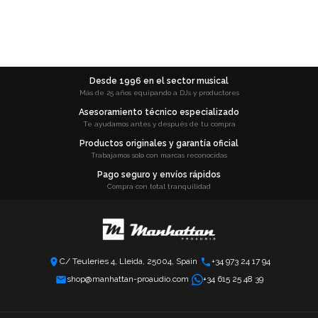
Desde 1996 en el sector musical
Más de 25 años equipando a DJs y productores
Asesoramiento técnico especializado
Te ayudamos antes y después de tu compra
Productos originales y garantía oficial
Trabajamos solo con marcas reconocidas
Pago seguro y envíos rápidos
Compra con total tranquilidad
C/ Teuleries 4, Lleida, 25004, Spain
+34 973 24 17 94
shop@manhattan-proaudio.com
+34 615 25 48 39