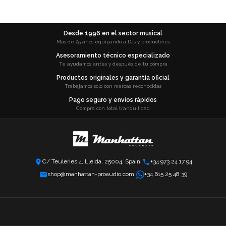
Desde 1996 en el sector musical
Más de 25 años equipando a DJs y productores
Asesoramiento técnico especializado
Te ayudamos antes y después de tu compra
Productos originales y garantía oficial
Trabajamos solo con marcas reconocidas
Pago seguro y envíos rápidos
Compra con total tranquilidad
C/ Teuleries 4, Lleida, 25004, Spain
+34 973 24 17 94
shop@manhattan-proaudio.com
+34 615 25 48 39