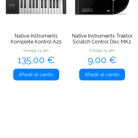
Native Instruments
Native Instruments Traktor
Komplete Kontrol A25
Scratch Control Disc MK2
Entrega 24-48h
Entrega 24-48h
Precio
Precio
135,00 €
9,00 €
Añadir al carrito
Añadir al carrito