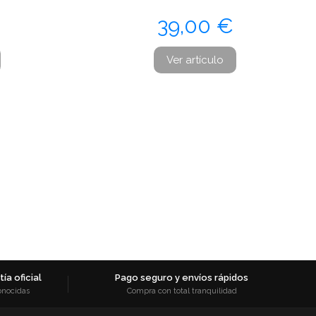
Precio
39,00 €
Ver artículo
ía oficial
Pago seguro y envíos rápidos
onocidas
Compra con total tranquilidad