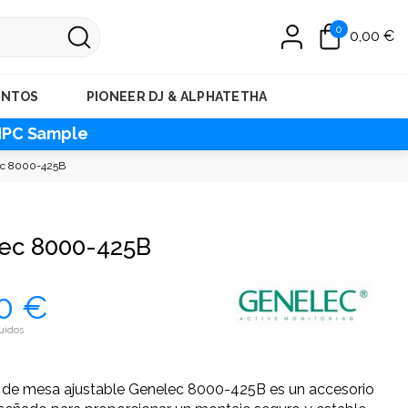
0
0,00 €
ENTOS
PIONEER DJ & ALPHATETHA
MPC Sample
c 8000-425B
ec 8000-425B
0 €
uidos
e de mesa ajustable Genelec 8000-425B es un accesorio