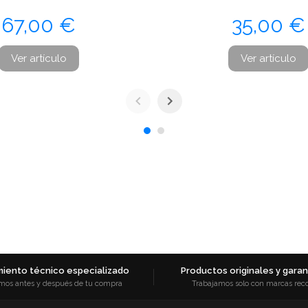
Precio
Precio
67,00 €
35,00 €
Ver artículo
Ver artículo
iento técnico especializado
Productos originales y garant
mos antes y después de tu compra
Trabajamos solo con marcas rec