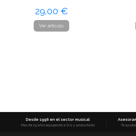
Precio
29,00 €
Ver artículo
Desde 1996 en el sector musical
Asesoram
Más de 25 años equipando a DJs y productores
Te ayuda