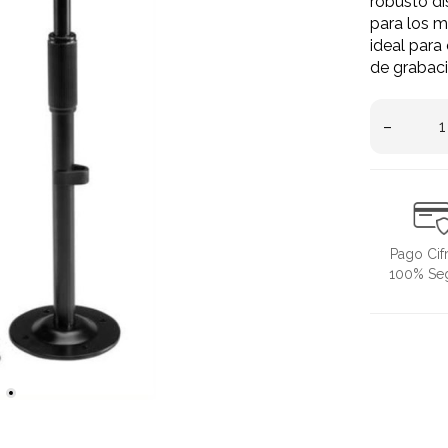
robusto di
para los m
ideal para
de grabaci
–
Pago Cif
100% Se