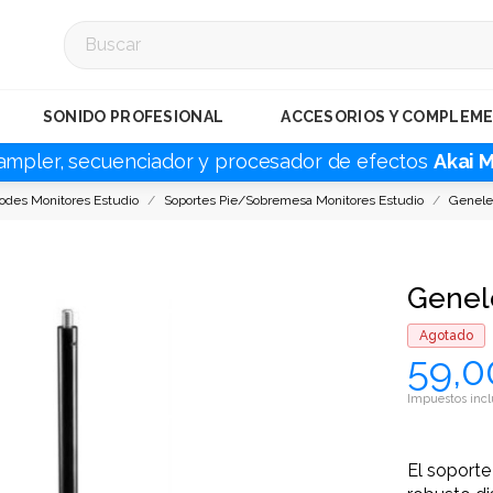
SONIDO PROFESIONAL
ACCESORIOS Y COMPLEM
ampler, secuenciador y procesador de efectos
Akai 
podes Monitores Estudio
Soportes Pie/Sobremesa Monitores Estudio
Genele
Genel
Agotado
59,0
Impuestos incl
El soport