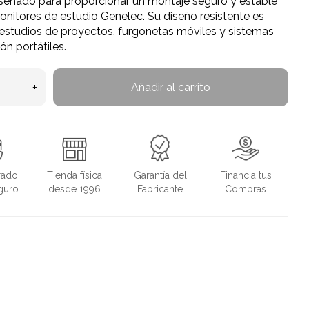
señado para proporcionar un montaje seguro y estable
onitores de estudio Genelec. Su diseño resistente es
 estudios de proyectos, furgonetas móviles y sistemas
ón portátiles.
+
Añadir al carrito
rado
Tienda física
Garantía del
Financia tus
guro
desde 1996
Fabricante
Compras