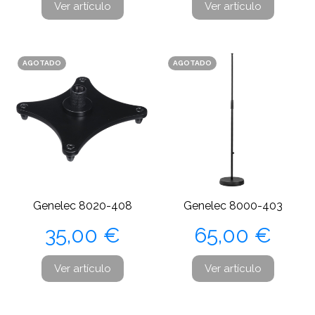
Ver artículo
Ver artículo
AGOTADO
AGOTADO
Genelec 8020-408
Genelec 8000-403
Precio
Precio
35,00 €
65,00 €
Ver artículo
Ver artículo