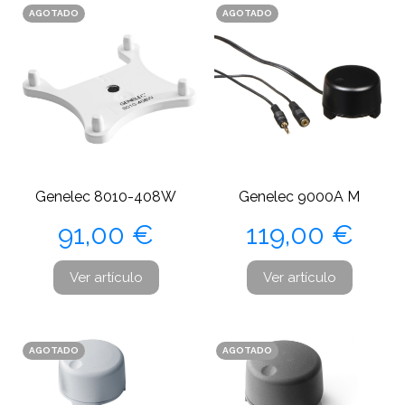
AGOTADO
AGOTADO
Genelec 8010-408W
Genelec 9000A M
Precio
Precio
91,00 €
119,00 €
Ver artículo
Ver artículo
AGOTADO
AGOTADO