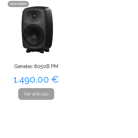
AGOTADO
Genelec 8050B PM
Precio
1.490,00 €
Ver artículo