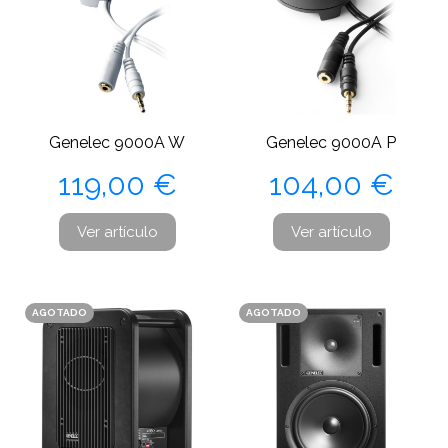
Genelec 9000A W
Genelec 9000A P
Precio
Precio
119,00 €
104,00 €
Ver artículo
Ver artículo
AGOTADO
AGOTADO