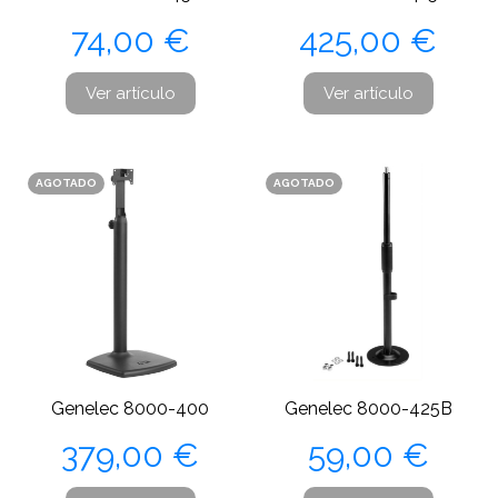
Precio
Precio
74,00 €
425,00 €
Ver artículo
Ver artículo
AGOTADO
AGOTADO
Genelec 8000-400
Genelec 8000-425B
Precio
Precio
379,00 €
59,00 €