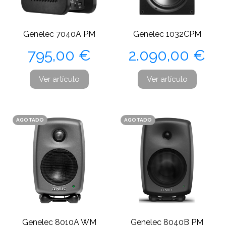
Genelec 7040A PM
Genelec 1032CPM
Precio
Precio
795,00 €
2.090,00 €
Ver artículo
Ver artículo
AGOTADO
AGOTADO
Genelec 8010A WM
Genelec 8040B PM