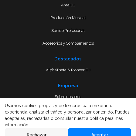
Area DJ
Producción Musical
Sonido Profesional
Accesorios y Complementos
Destacados
AlphaTheta & Pioneer DJ
Empresa
Sobre nosotros
Usamos cookies propias y de terceros para mejorar tu
Envío
experiencia, analizar el tráfico y personalizar contenido. Puedes
aceptarlas, rechazarlas o consultar nuestra política para más
Términos y condiciones
información.
Rechazar
Aceptar
Aviso Legal