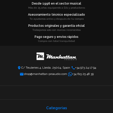
Desde 1996 en el sector musical
Más de 25 años equipando a DJs y productores
Asesoramiento técnico especializado
Te ayudamos antes y después de tu compra
Productos originales y garantía oficial
Trabajamos solo con marcas reconocidas
Pago seguro y envíos rápidos
Compra con total tranquilidad
C/ Teuleries 4, Lleida, 25004, Spain
+34 973 24 17 94
shop@manhattan-proaudio.com
+34 615 25 48 39
Categorias