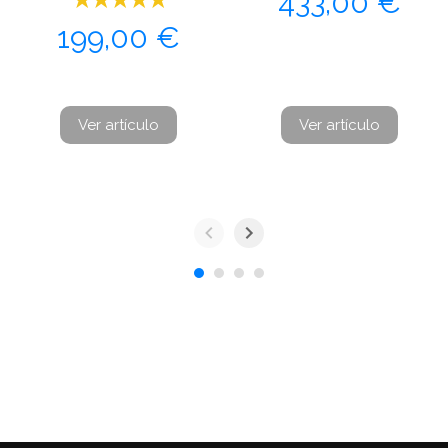
433,00 €
Precio
199,00 €
Ver artículo
Ver artículo