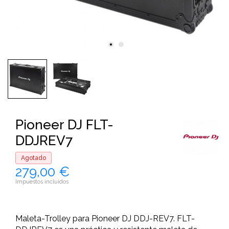
Pioneer DJ FLT-
DDJREV7
Agotado
279,00 €
Impuestos incluidos
Maleta-Trolley para Pioneer DJ DDJ-REV7. FLT-