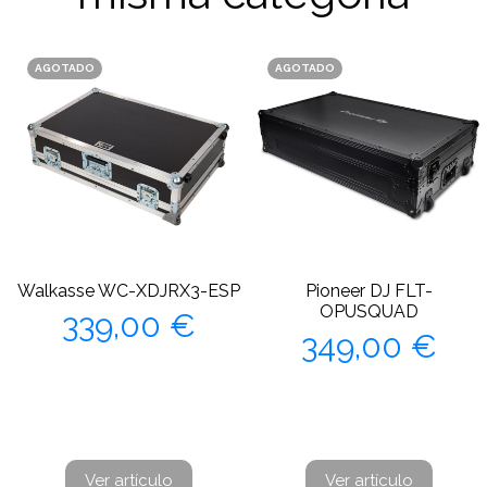
AGOTADO
AGOTADO
Walkasse WC-XDJRX3-ESP
Pioneer DJ FLT-
Precio
OPUSQUAD
339,00 €
Precio
349,00 €
Ver artículo
Ver artículo