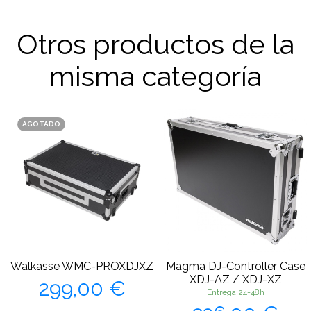
Otros productos de la
misma categoría
AGOTADO
Walkasse WMC-PROXDJXZ
Magma DJ-Controller Case
Precio
XDJ-AZ / XDJ-XZ
299,00 €
Entrega 24-48h