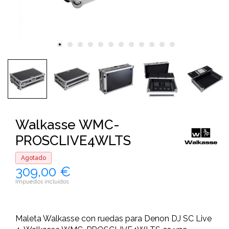
Walkasse WMC-
PROSCLIVE4WLTS
Agotado
309,00 €
Impuestos incluidos
Maleta Walkasse con ruedas para Denon DJ SC Live