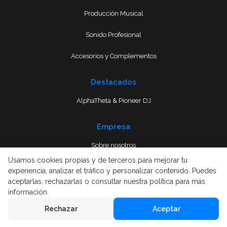
Producción Musical
Sonido Profesional
Accesorios y Complementos
Destacados
AlphaTheta & Pioneer DJ
Empresa
Sobre nosotros
Usamos cookies propias y de terceros para mejorar tu
Envío
experiencia, analizar el tráfico y personalizar contenido. Puedes
aceptarlas, rechazarlas o consultar nuestra política para más
Términos y condiciones
información.
Rechazar
Aceptar
Aviso Legal