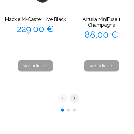
Mackie M-Caster Live Black
Arturia MiniFuse 1
Precio
Champagne
229,00 €
Precio
88,00 €
Ver artículo
Ver artículo