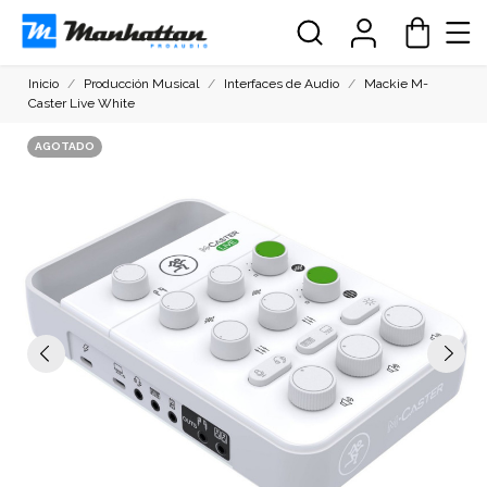
Inicio
Producción Musical
Interfaces de Audio
Mackie M-
Caster Live White
AGOTADO