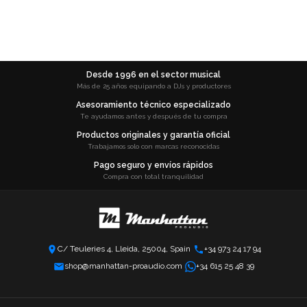
Desde 1996 en el sector musical
Más de 25 años equipando a DJs y productores
Asesoramiento técnico especializado
Te ayudamos antes y después de tu compra
Productos originales y garantía oficial
Trabajamos solo con marcas reconocidas
Pago seguro y envíos rápidos
Compra con total tranquilidad
C/ Teuleries 4, Lleida, 25004, Spain
+34 973 24 17 94
shop@manhattan-proaudio.com
+34 615 25 48 39