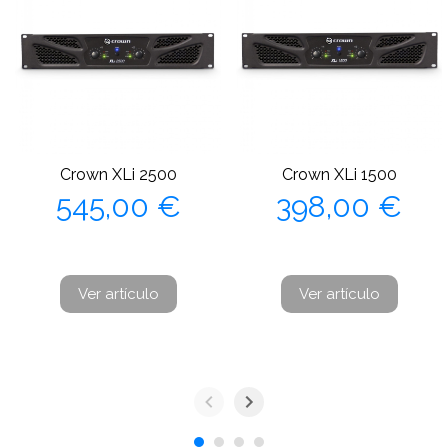
Crown XLi 2500
Crown XLi 1500
Precio
Precio
545,00 €
398,00 €
Ver artículo
Ver artículo