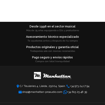
Desde 1996 en el sector musical
Más de 25 años equipando a DJs y productores
Asesoramiento técnico especializado
Te ayudamos antes y después de tu compra
Productos originales y garantía oficial
Trabajamos solo con marcas reconocidas
Pago seguro y envíos rápidos
Compra con total tranquilidad
C/ Teuleries 4, Lleida, 25004, Spain
+34 973 24 17 94
shop@manhattan-proaudio.com
+34 615 25 48 39