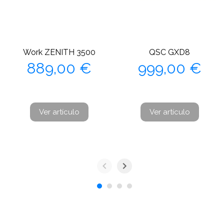
Work ZENITH 3500
QSC GXD8
Precio
Precio
889,00 €
999,00 €
Ver artículo
Ver artículo