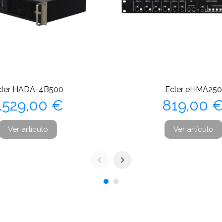
cler HADA-4B500
Ecler eHMA250
Precio
Precio
.529,00 €
819,00 
Ver artículo
Ver artículo