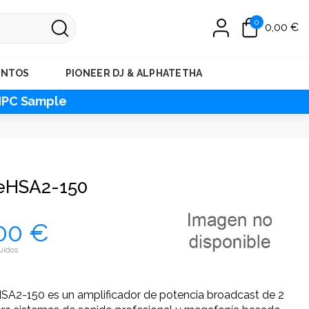
0
0,00 €
ENTOS
PIONEER DJ & ALPHATETHA
MPC Sample
 eHSA2-150
00 €
uidos
HSA2-150 es un amplificador de potencia broadcast de 2