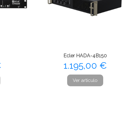
Ecler HADA-4B150
Precio
€
1.195,00 €
Ver artículo