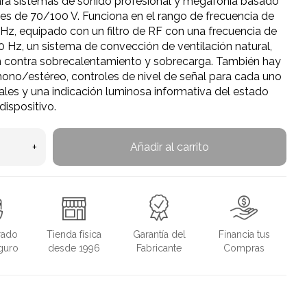
ara sistemas de sonido profesional y megafonía basado
es de 70/100 V. Funciona en el rango de frecuencia de
z, equipado con un filtro de RF con una frecuencia de
0 Hz, un sistema de convección de ventilación natural,
n contra sobrecalentamiento y sobrecarga. También hay
ono/estéreo, controles de nivel de señal para cada uno
ales y una indicación luminosa informativa del estado
dispositivo.
+
Añadir al carrito
rado
Tienda física
Garantía del
Financia tus
guro
desde 1996
Fabricante
Compras