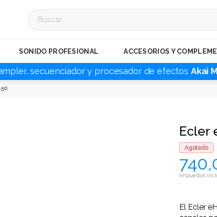
SONIDO PROFESIONAL
ACCESORIOS Y COMPLEM
ampler, secuenciador y procesador de efectos
Akai 
150
Ecler
Agotado
740,
Impuestos incl
El Ecler e