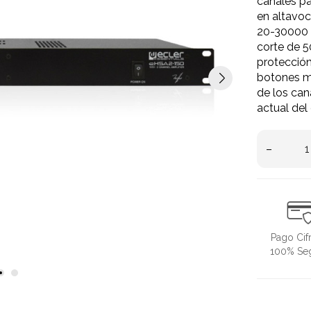
canales p
en altavoc
20-30000 H
corte de 5
protecció
botones m
de los can
actual del 
–
Pago Cif
100% Se