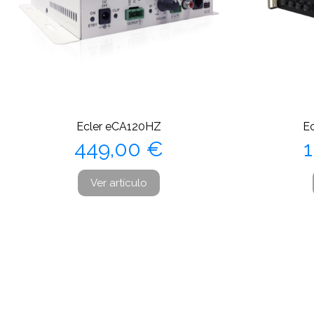
Ecler eCA120HZ
E
Precio
449,00 €
1
Ver artículo