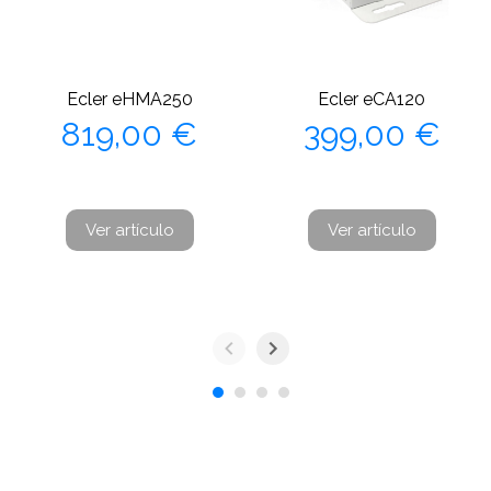
Ecler eHMA250
Ecler eCA120
Precio
Precio
819,00 €
399,00 €
Ver artículo
Ver artículo