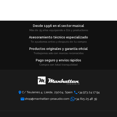
Desde 1996 en el sector musical
Más de 25 años equipando a DJs y productores
Asesoramiento técnico especializado
Te ayudamos antes y después de tu compra
Productos originales y garantía oficial
Trabajamos solo con marcas reconocidas
Pago seguro y envíos rápidos
Compra con total tranquilidad
C/ Teuleries 4, Lleida, 25004, Spain
+34 973 24 17 94
shop@manhattan-proaudio.com
+34 615 25 48 39