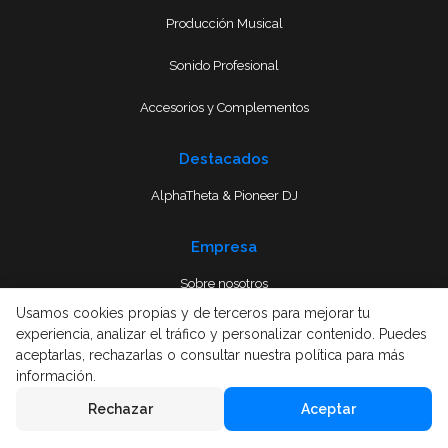
Producción Musical
Sonido Profesional
Accesorios y Complementos
Destacados
AlphaTheta & Pioneer DJ
Empresa
Sobre nosotros
Usamos cookies propias y de terceros para mejorar tu
Envío
experiencia, analizar el tráfico y personalizar contenido. Puedes
aceptarlas, rechazarlas o consultar nuestra política para más
Términos y condiciones
información.
Rechazar
Aceptar
Aviso Legal