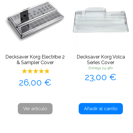
Decksaver Korg Electribe 2
Decksaver Korg Volca
& Sampler Cover
Series Cover
Entrega 24-48h
Precio
23,00 €
Precio
26,00 €
Ver artículo
Añadir al carrito