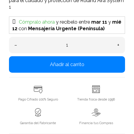
para el cuidado y protección de Roland Aira System
1
Cómpralo ahora
y recíbelo
entre
mar 11
y
mié
12
con
Mensajería Urgente (Península)
–
+
Añadir al carrito
Pago Cifrado 100% Seguro
Tienda física desde 1996
Garantía del Fabricante
Financia tus Compras