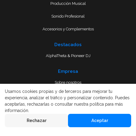
Producción Musical
Sonido Profesional
Accesorios y Complementos
Destacados
AlphaTheta & Pioneer DJ
Empresa
Sobre nosotros
Usamos cookies propias y de terceros para mejorar tu
Envío
experiencia, analizar el tráfico y personalizar contenido. Puedes
aceptarlas, rechazarlas o consultar nuestra política para más
Términos y condiciones
información.
Rechazar
Aceptar
Aviso Legal