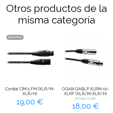
Otros productos de la
misma categoría
AGOTADO
Cordial CIM 5 FM (XLR/M-
OQAN QABLP XLRM-10-
XLR/H)
XLRF (XLR/M-XLR/H)
Precio
Entrega 24-48h
19,00 €
Precio
18,00 €