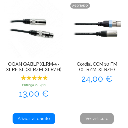
AGOTADO
OQAN QABLP XLRM-5-
Cordial CCM 10 FM
XLRF SL (XLR/M-XLR/H)
(XLR/M-XLR/H)
Precio
24,00 €
Entrega 24-48h
Precio
13,00 €
Añadir al carrito
Ver artículo