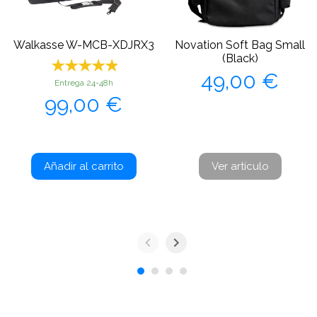
Walkasse W-MCB-XDJRX3
Novation Soft Bag Small
(Black)
Precio
49,00 €
Entrega 24-48h
Precio
99,00 €
Añadir al carrito
Ver artículo