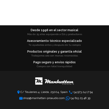
Desde 1996 en el sector musical
Más de 25 años equipando a DJs y productores
Asesoramiento técnico especializado
Te ayudamos antes y después de tu compra
Productos originales y garantía oficial
Trabajamos solo con marcas reconocidas
Pago seguro y envíos rápidos
Compra con total tranquilidad
C/ Teuleries 4, Lleida, 25004, Spain
+34 973 24 17 94
shop@manhattan-proaudio.com
+34 615 25 48 39